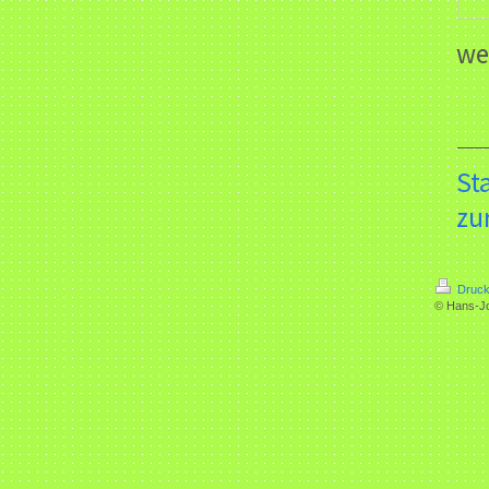
we
St
zu
Druck
© Hans-J