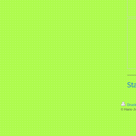
St
Druck
© Hans-J