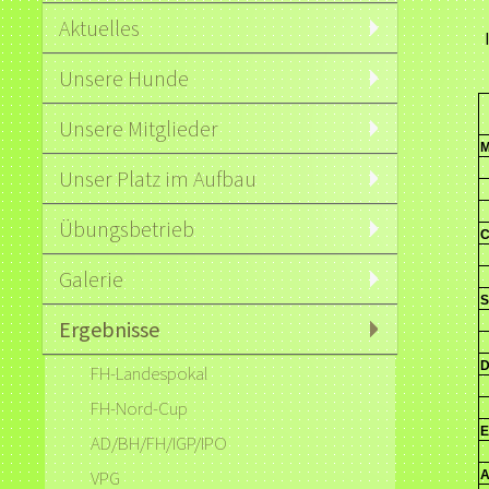
Aktuelles
Unsere Hunde
Unsere Mitglieder
M
Unser Platz im Aufbau
Übungsbetrieb
C
Galerie
S
Ergebnisse
D
FH-Landespokal
FH-Nord-Cup
E
AD/BH/FH/IGP/IPO
VPG
A