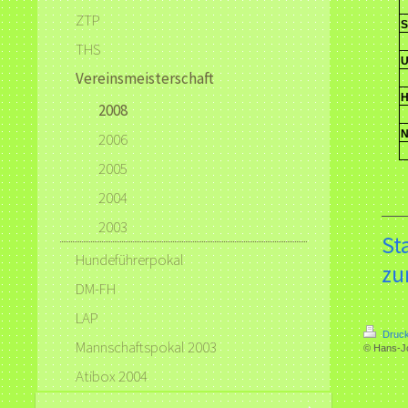
ZTP
S
THS
U
Vereinsmeisterschaft
H
2008
N
2006
2005
2004
2003
St
Hundeführerpokal
zu
DM-FH
LAP
Druck
Mannschaftspokal 2003
© Hans-J
Atibox 2004